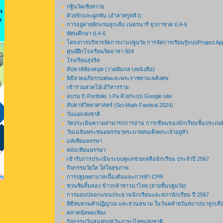
กฐินวัดเซิงหวาย
ด้วยรักและผูกพัน (อำลาครูหลิว)
การอยู่ค่ายพักแรมลูกเสือ เนตรนารี ยุวกาชาด ป.4-6
ทัศนศึกษา ป.4-6
โครงการบริหารจัดการงานปฐมวัย การจัดการเรียนรู้แบบProject A
ศูนย์ฝึกโรงเรียนจิตอาสา 904
โรงเรียนสุจริต
สัปดาห์ห้องสมุด (วาดฝันกลางหนังสือ)
พิธีสวดอภิธรรมศพและพระราชทานเพลิงศพ
เข้าร่วมสวดโอ้เอ้วิหารราย
อบรม E-Portfolio ว.Pa ด้วยระบบ Google site
สัปดาห์วิทยาศาสตร์ (Sci-Math Fastival 2024)
วันแม่แห่งชาติ
วัดประเมินความสามารถการอ่าน การเขียนของนักเรียนชั้นประถมศึ
วันเฉลิมพระชนมพรรษาพระบาทสมเด็จพระเจ้าอยู่หัว
แห่เทียนพรรษา
หล่อเทียนพรรษา
เข้ารับการประเมินระบบดูแลช่วยเหลือนักเรียน ประจำปี 2567
กิจกรรมวัยใส ใส่ใจสุขภาพ
การปฐมพยาบาลเบื้องต้นและการทำ CPR
ชวนชิมลิ้มลอง ข้าวกล้าชาวนาไทย (สายชั้นปฐมวัย)
การมอบปลอกแขนประธานนักเรียนและสภานักเรียน ปี 2567
พิธีทบทวนคำปฏิญาณ และสวนสนาม ในวันคล้ายวันสถาปนาลูกเสือ
ตลาดนัดพอเพียง
กิจกรรมวันสุนทรภู่&วันภาษาไทยแห่งชาติ