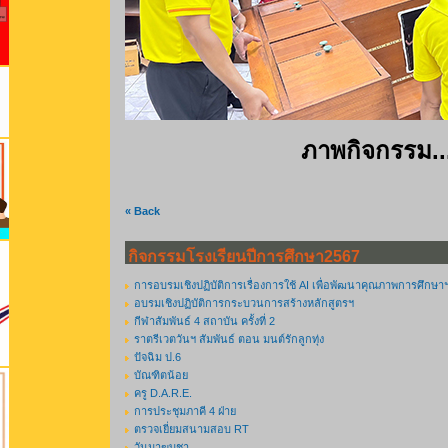
ภาพกิจกรรม..
« Back
กิจกรรมโรงเรียนปีการศึกษา2567
การอบรมเชิงปฏิบัติการเรื่องการใช้ AI เพื่อพัฒนาคุณภาพการศึกษา
อบรมเชิงปฏิบัติการกระบวนการสร้างหลักสูตรฯ
กีฬาสัมพันธ์ 4 สถาบัน ครั้งที่ 2
ราตรีเวตวันฯ สัมพันธ์ ตอน มนต์รักลูกทุ่ง
ปัจฉิม ป.6
บัณฑิตน้อย
ครู D.A.R.E.
การประชุมภาคี 4 ฝ่าย
ตรวจเยี่ยมสนามสอบ RT
วันมาฆบูชา