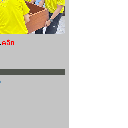
.
คลิก
ฯ