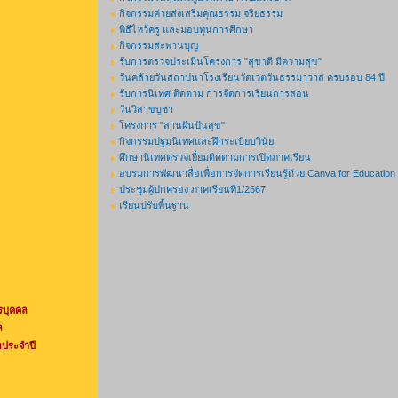
กิจกรรมค่ายส่งเสริมคุณธรรม จริยธรรม
พิธีไหว้ครู และมอบทุนการศึกษา
กิจกรรมสะพานบุญ
รับการตรวจประเมินโครงการ "สุขาดี มีความสุข"
วันคล้ายวันสถาปนาโรงเรียนวัดเวตวันธรรมาวาส ครบรอบ 84 ปี
รับการนิเทศ ติดตาม การจัดการเรียนการสอน
วันวิสาขบูชา
โครงการ "สานฝันปันสุข"
กิจกรรมปฐมนิเทศและฝึกระเบียบวินัย
ศึกษานิเทศตรวจเยี่ยมติดตามการเปิดภาคเรียน
อบรมการพัฒนาสื่อเพื่อการจัดการเรียนรู้ด้วย Canva for Education
ประชุมผู้ปกครอง ภาคเรียนที่1/2567
เรียนปรับพื้นฐาน
รบุคคล
ล
ประจำปี