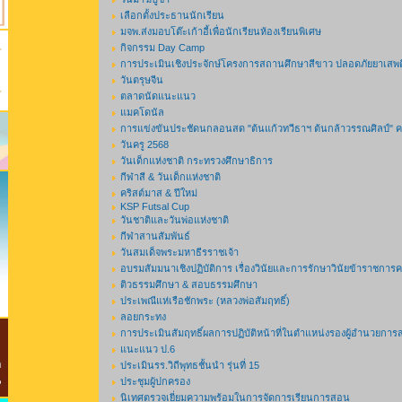
เลือกตั้งประธานนักเรียน
มจพ.ส่งมอบโต๊ะเก้าอี้เพื่อนักเรียนห้องเรียนพิเศษ
กิจกรรม Day Camp
การประเมินเชิงประจักษ์โครงการสถานศึกษาสีขาว ปลอดภัยยาเสพ
วันตรุษจีน
ตลาดนัดแนะแนว
แมคโดนัล
การแข่งขันประชัดนกลอนสด "ต้นแก้วทวีธาฯ ต้นกล้าวรรณศิลป์" ครั้
วันครู 2568
วันเด็กแห่งชาติ กระทรวงศึกษาธิการ
กีฬาสี & วันเด็กแห่งชาติ
คริสต์มาส & ปีใหม่
KSP Futsal Cup
วันชาติและวันพ่อแห่งชาติ
กีฬาสานสัมพันธ์
วันสมเด็จพระมหาธีรราชเจ้า
อบรมสัมมนาเชิงปฏิบัติการ เรื่องวินัยและการรักษาวินัยข้าราชกา
ติวธรรมศึกษา & สอบธรรมศึกษา
ประเพณีแห่เรือชักพระ (หลวงพ่อสัมฤทธิ์)
ลอยกระทง
การประเมินสัมฤทธิ์ผลการปฏิบัติหน้าที่ในตำแหน่งรองผู้อำนวยการ
แนะแนว ป.6
ประเมินรร.วิถีพุทธชั้นนำ รุ่นที่ 15
ประชุมผู้ปกครอง
นิเทศตรวจเยี่ยมความพร้อมในการจัดการเรียนการสอน