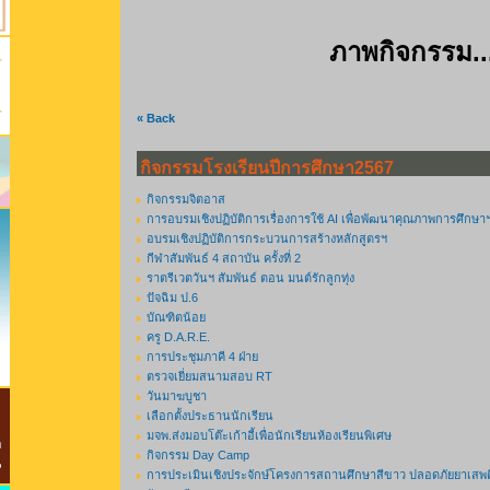
ภาพกิจกรรม..
« Back
กิจกรรมโรงเรียนปีการศึกษา2567
กิจกรรมจิตอาส
การอบรมเชิงปฏิบัติการเรื่องการใช้ AI เพื่อพัฒนาคุณภาพการศึกษา
อบรมเชิงปฏิบัติการกระบวนการสร้างหลักสูตรฯ
กีฬาสัมพันธ์ 4 สถาบัน ครั้งที่ 2
ราตรีเวตวันฯ สัมพันธ์ ตอน มนต์รักลูกทุ่ง
ปัจฉิม ป.6
บัณฑิตน้อย
ครู D.A.R.E.
การประชุมภาคี 4 ฝ่าย
ตรวจเยี่ยมสนามสอบ RT
วันมาฆบูชา
เลือกตั้งประธานนักเรียน
มจพ.ส่งมอบโต๊ะเก้าอี้เพื่อนักเรียนห้องเรียนพิเศษ
กิจกรรม Day Camp
การประเมินเชิงประจักษ์โครงการสถานศึกษาสีขาว ปลอดภัยยาเสพ