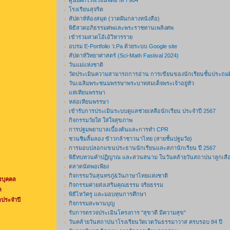
ศูนย์ฝึกโรงเรียนจิตอาสา 904
โรงเรียนสุจริต
สัปดาห์ห้องสมุด (วาดฝันกลางหนังสือ)
พิธีสวดอภิธรรมศพและพระราชทานเพลิงศพ
เข้าร่วมสวดโอ้เอ้วิหารราย
อบรม E-Portfolio ว.Pa ด้วยระบบ Google site
สัปดาห์วิทยาศาสตร์ (Sci-Math Fastival 2024)
วันแม่แห่งชาติ
วัดประเมินความสามารถการอ่าน การเขียนของนักเรียนชั้นประถมศึ
วันเฉลิมพระชนมพรรษาพระบาทสมเด็จพระเจ้าอยู่หัว
แห่เทียนพรรษา
หล่อเทียนพรรษา
เข้ารับการประเมินระบบดูแลช่วยเหลือนักเรียน ประจำปี 2567
กิจกรรมวัยใส ใส่ใจสุขภาพ
การปฐมพยาบาลเบื้องต้นและการทำ CPR
ชวนชิมลิ้มลอง ข้าวกล้าชาวนาไทย (สายชั้นปฐมวัย)
การมอบปลอกแขนประธานนักเรียนและสภานักเรียน ปี 2567
พิธีทบทวนคำปฏิญาณ และสวนสนาม ในวันคล้ายวันสถาปนาลูกเสือ
ตลาดนัดพอเพียง
กิจกรรมวันสุนทรภู่&วันภาษาไทยแห่งชาติ
รบุคคล
กิจกรรมค่ายส่งเสริมคุณธรรม จริยธรรม
ล
พิธีไหว้ครู และมอบทุนการศึกษา
ประจำปี
กิจกรรมสะพานบุญ
รับการตรวจประเมินโครงการ "สุขาดี มีความสุข"
วันคล้ายวันสถาปนาโรงเรียนวัดเวตวันธรรมาวาส ครบรอบ 84 ปี