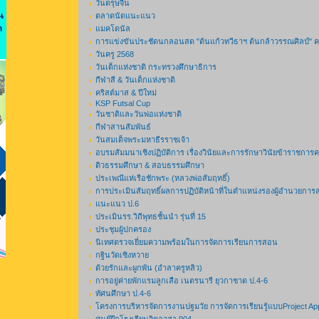
วันตรุษจีน
ตลาดนัดแนะแนว
แมคโดนัล
การแข่งขันประชัดนกลอนสด "ต้นแก้วทวีธาฯ ต้นกล้าวรรณศิลป์" ครั้
วันครู 2568
วันเด็กแห่งชาติ กระทรวงศึกษาธิการ
กีฬาสี & วันเด็กแห่งชาติ
คริสต์มาส & ปีใหม่
KSP Futsal Cup
วันชาติและวันพ่อแห่งชาติ
กีฬาสานสัมพันธ์
วันสมเด็จพระมหาธีรราชเจ้า
อบรมสัมมนาเชิงปฏิบัติการ เรื่องวินัยและการรักษาวินัยข้าราชกา
ติวธรรมศึกษา & สอบธรรมศึกษา
ประเพณีแห่เรือชักพระ (หลวงพ่อสัมฤทธิ์)
การประเมินสัมฤทธิ์ผลการปฏิบัติหน้าที่ในตำแหน่งรองผู้อำนวยการ
แนะแนว ป.6
ประเมินรร.วิถีพุทธชั้นนำ รุ่นที่ 15
ประชุมผู้ปกครอง
นิเทศตรวจเยี่ยมความพร้อมในการจัดการเรียนการสอน
กฐินวัดเซิงหวาย
ด้วยรักและผูกพัน (อำลาครูหลิว)
การอยู่ค่ายพักแรมลูกเสือ เนตรนารี ยุวกาชาด ป.4-6
ทัศนศึกษา ป.4-6
โครงการบริหารจัดการงานปฐมวัย การจัดการเรียนรู้แบบProject A