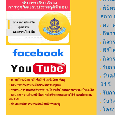
พิธี
สถาปน
ตลาด
กิจก
กิจก
พิธี
กิจก
รับก
วันค
ความก้าวหน้าการจัดซื้อจัดจ้างหรือจัดหาพัสดุ
84 ปี
แผนการบริหารและพัฒนาทรัพยากรบุคคล
รายงานการรับทรัพย์สินหรือประโยชน์อื่นใดอันอาจคำนวณเป็นเงินได้
รับก
แผนและความก้าวหน้าในการดำเนินงานและการใช้จ่ายงบประมาณ
ประจำปี
วันว
ประมวลจริยธรรมสำหรับเจ้าหน้าที่ของรัฐ
โครง