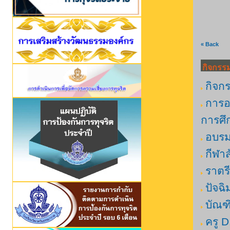
« Back
กิจกรร
กิจก
การอบ
การศึ
อบรม
กีฬาส
ราตรี
ปัจฉิ
บัณฑ
ครู D