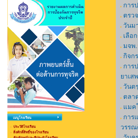
การป
ตรวจ
วันม
เลือก
มจพ.ส
กิจก
การป
ยาเสพ
วันตร
ตลา
แมคโ
การแ
เมนูโรงเรียน
วรรณศิ
ประวัติโรงเรียน
สิ่งศักดิ์สิทธิ์ของโรงเรียน
วันคร
สัญลักษณ์และสีประจำโรงเรียน