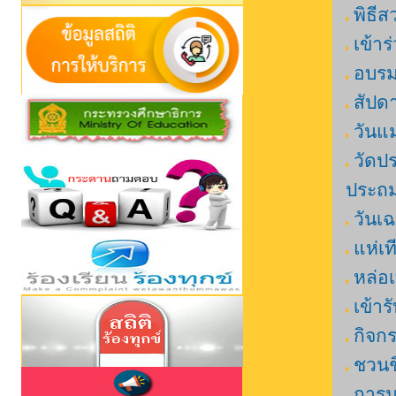
พิธี
เข้าร
อบรม
สัปด
วันแม
วัดป
ประถม
วันเ
แห่เ
หล่อ
เข้า
กิจก
ชวนช
การม