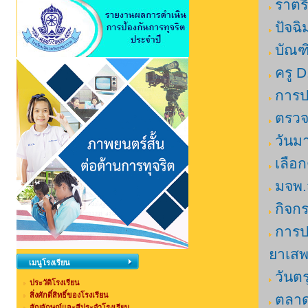
ราตรี
ปัจฉิ
บัณฑ
ครู D
การป
ตรวจ
วันม
เลือก
มจพ.ส
กิจก
การป
ยาเสพ
เมนูโรงเรียน
วันตร
ประวัติโรงเรียน
สิ่งศักดิ์สิทธิ์ของโรงเรียน
ตลา
สัญลักษณ์และสีประจำโรงเรียน