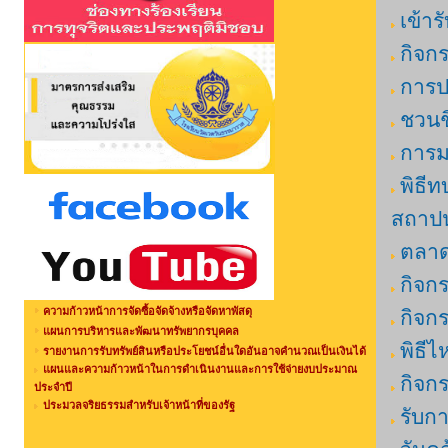
เข้า
กิจก
การป
ชวนช
การม
พิธี
สถาปน
ตลาด
กิจก
ความก้าวหน้าการจัดซื้อจัดจ้างหรือจัดหาพัสดุ
กิจก
แผนการบริหารและพัฒนาทรัพยากรบุคคล
พิธี
รายงานการรับทรัพย์สินหรือประโยชน์อื่นใดอันอาจคำนวณเป็นเงินได้
แผนและความก้าวหน้าในการดำเนินงานและการใช้จ่ายงบประมาณ
กิจก
ประจำปี
ประมวลจริยธรรมสำหรับเจ้าหน้าที่ของรัฐ
รับก