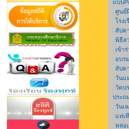
แบบPr
ศูนย์
โรงเร
สัปด
พิธี
เข้าร
อบรม
สัปด
วันแม
วัดป
ประถม
วันเ
แห่เ
หล่อ