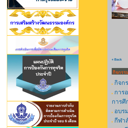
« Back
กิจกรร
กิจก
การอบ
การศึ
อบรม
กีฬาส